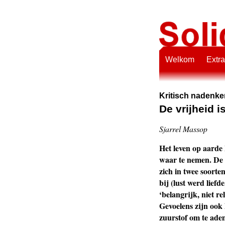
Welkom
Extra
Kritisch nadenk
De vrijheid 
Sjarrel Massop
Het leven op aarde 
waar te nemen. De 
zich in twee soorte
bij (lust werd lief
‘belangrijk, niet re
Gevoelens zijn ook
zuurstof om te ade