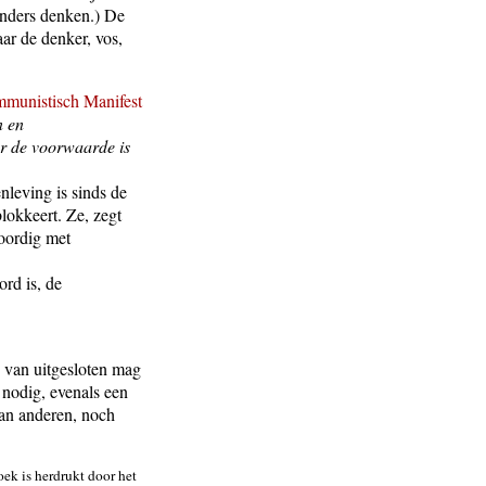
 anders denken.) De
aar de denker, vos,
munistisch Manifest
n en
er de voorwaarde is
nleving is sinds de
blokkeert. Ze, zegt
woordig met
rd is, de
 van uitgesloten mag
nodig, evenals een
dan anderen, noch
k is herdrukt door het