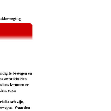
andig te bewegen en
ens ontwikkelden
evoelens kwamen er
den, zoals
listisch zijn,
e bewegen. Waarden