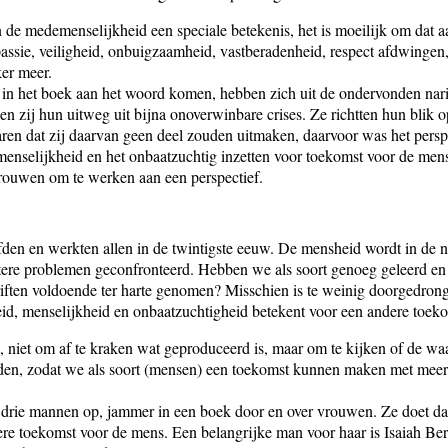
 de medemenselijkheid een speciale betekenis, het is moeilijk om dat a
ssie, veiligheid, onbuigzaamheid, vastberadenheid, respect afdwingen,
ker meer.
 in het boek aan het woord komen, hebben zich uit de ondervonden nar
en zij hun uitweg uit bijna onoverwinbare crises. Ze richtten hun blik 
en dat zij daarvan geen deel zouden uitmaken, daarvoor was het perspec
 menselijkheid en het onbaatzuchtig inzetten voor toekomst voor de me
rouwen om te werken aan een perspectief.
fden en werkten allen in de twintigste eeuw. De mensheid wordt in de
otere problemen geconfronteerd. Hebben we als soort genoeg geleerd en
iften voldoende ter harte genomen? Misschien is te weinig doorgedron
id, menselijkheid en onbaatzuchtigheid betekent voor een andere toeko
l, niet om af te kraken wat geproduceerd is, maar om te kijken of de waa
den, zodat we als soort (mensen) een toekomst kunnen maken met meer
 drie mannen op, jammer in een boek door en over vrouwen. Ze doet dat
ere toekomst voor de mens. Een belangrijke man voor haar is Isaiah Berl