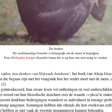
De denker
De zachtmoedige bonobo is belangrijk om de mens te begrijpen.
Foto
Hollandse hoogte
(bonobo) maar die is op hun site niet terug te vinden.
 tijden, tien denkers van blijvende betekenis’
, het boek van Alicja Gesc
 die begaan zijn met het vraagstuk hoe het verder moet met de mens, 
 (2)
eïntroduceerd, hun zware leven vol ontberingen en veel onderschikki
et woord om hun filosofische inzichten over de waarde
vrijheid
te etal
 grootst denkbare bedreigingen waardoor ze individueel in ernstige p
rnstig aangetast. Sommigen hebben alle ellende die hen overkwam zelfs
d
hebben ze met vaak de grootste inspanningen kunnen behouden.