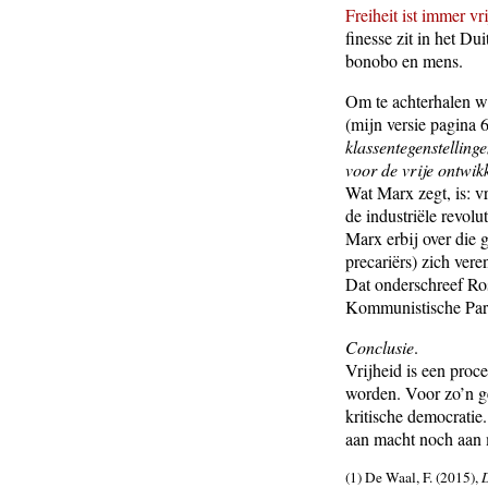
Freiheit ist immer v
finesse zit in het Du
bonobo en mens.
Om te achterhalen w
(mijn versie pagina 
klassentegenstellinge
voor de vrije ontwik
Wat Marx zegt, is: v
de industriële revolu
Marx erbij over die g
precariërs) zich vere
Dat onderschreef R
Kommunistische Parti
Conclusie
.
Vrijheid is een pro
worden. Voor zo’n g
kritische democratie
aan macht noch aan 
(1) De Waal, F. (2015),
D