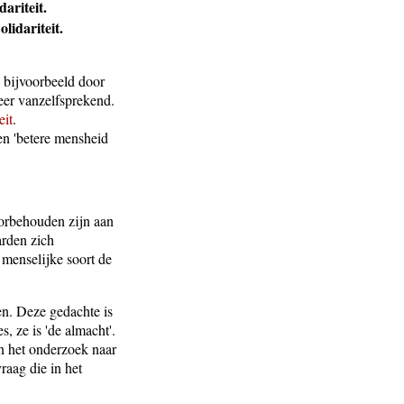
ariteit.
lidariteit.
, bijvoorbeeld door
eer vanzelfsprekend.
eit
.
en 'betere mensheid
oorbehouden zijn aan
arden zich
menselijke soort de
en. Deze gedachte is
, ze is 'de almacht'.
an het onderzoek naar
raag die in het