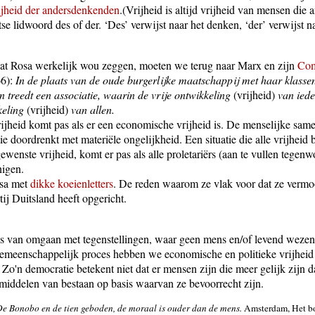
rijheid der andersdenkenden
.(Vrijheid is altijd vrijheid van mensen die
itse lidwoord des of der. ‘Des’ verwijst naar het denken, ‘der’ verwijst n
at Rosa werkelijk wou zeggen, moeten we terug naar Marx en zijn
Com
66):
In de plaats van de oude burgerlijke maatschappij met haar klasse
n treedt een associatie, waarin de vrije ontwikkeling
(vrijheid)
van ied
keling
(vrijheid)
van allen.
rijheid komt pas als er een economische vrijheid is. De menselijke same
tie doordrenkt met materiële ongelijkheid. Een situatie die alle vrijheid 
ewenste vrijheid, komt er pas als alle proletariërs (aan te vullen tegen
nigen.
osa met
dikke koeienletters
. De reden waarom ze vlak voor dat ze vermoo
j Duitsland heeft opgericht.
ces van omgaan met tegenstellingen, waar geen mens en/of levend wezen
emeenschappelijk proces hebben we economische en politieke vrijheid 
. Zo'n democratie betekent niet dat er mensen zijn die meer gelijk zijn 
middelen van bestaan op basis waarvan ze bevoorrecht zijn.
e Bonobo en de tien geboden, de moraal is ouder dan de mens.
Amsterdam, Het boe