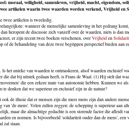
eel: moraal, veiligheid, samenleven, vrijheid, macht, eigendom, solid
twee artikelen waarin twee waarden worden verkend, Vrijheid en So
e twee artikelen is tweeledig.
e belangrijkste: wanneer de menselijke samenleving in het gedrang komt
dan heropent de discussie zich vanzelf over de waarden, niets is dan m
creet, er zijn recent twee boeken verschenen, over
Vrijheid
en
Solidarit
p of de behandeling van deze twee begrippen perspectief bieden aan e
. Is het unieke van waarden te ontmaskeren, alsof waarden exclusief v
 die dat bij uitstek gedaan heeft, is Frans de Waal. (1) Hij stelt dat wa
evensvormen’ die een zekere mate van autonomie hebben. Kunnen we als 
m te denken dat we superieur en exclusief zijn in de natuur?
ft ook de illusie dat er mensen zijn die meer mens zijn dan andere mens
 van 'de mens'. Velen zullen zeggen: de schepping is superieur aan alles
elijk, maar die almachtige gedachte is een storende factor die afleidt v
arden en normen. Is bijvoorbeeld 'solidariteit ouder dan de mens', een v
al zal staan.