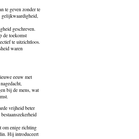
an te geven zonder te
 gelijkwaardigheid,
igheid geschreven.
op de toekomst
tief te uitzichtloos.
nsheid waren
 nieuwe eeuw met
 nagedacht,
gen bij de mens, wat
mst.
rde vrijheid beter
 bestaanszekerheid
 om enige richting
in. Hij introduceert