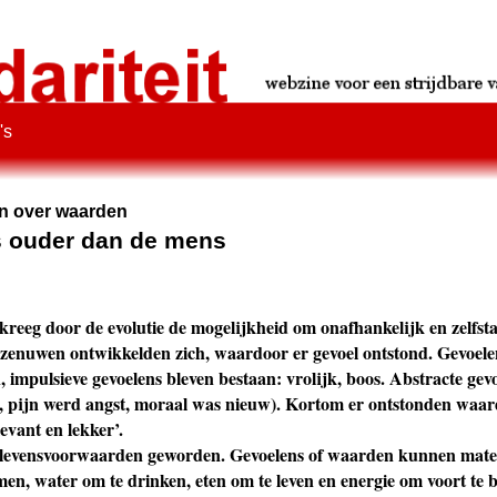
's
en over waarden
is ouder dan de mens
kreeg door de evolutie de mogelijkheid om onafhankelijk en zelfst
zenuwen ontwikkelden zich, waardoor er gevoel ontstond. Gevoel
n, impulsieve gevoelens bleven bestaan: vrolijk, boos. Abstracte g
de, pijn werd angst, moraal was nieuw). Kortom er ontstonden waar
levant en lekker’.
 levensvoorwaarden geworden. Gevoelens of waarden kunnen materia
men, water om te drinken, eten om te leven en energie om voort t