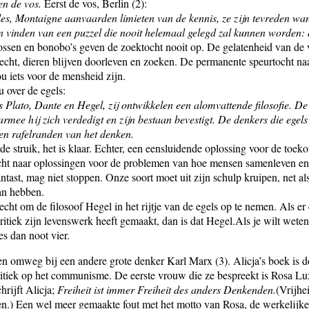
en de vos.
Eerst de vos, Berlin (2):
les, Montaigne aanvaarden limieten van de kennis, ze zijn tevreden wan
n vinden van een puzzel die nooit helemaal gelegd zal kunnen worden: 
sen en bonobo’s geven de zoektocht nooit op. De gelatenheid van de v
terecht, dieren blijven doorleven en zoeken. De permanente speurtocht na
ou iets voor de mensheid zijn.
u over de egels:
s Plato, Dante en Hegel, zij ontwikkelen een alomvattende filosofie. De 
ee hij zich verdedigt en zijn bestaan bevestigt. De denkers die egels
 en rafelranden van het denken.
de struik, het is klaar. Echter, een eensluidende oplossing voor de toe
tocht naar oplossingen voor de problemen van hoe mensen samenleven en
ntast, mag niet stoppen. Onze soort moet uit zijn schulp kruipen, net a
an hebben.
recht om de filosoof Hegel in het rijtje van de egels op te nemen. Als er 
itiek zijn levenswerk heeft gemaakt, dan is dat Hegel.Als je wilt wete
es dan noot vier.
en omweg bij een andere grote denker Karl Marx (3). Alicja’s boek is 
itiek op het communisme. De eerste vrouw die ze bespreekt is Rosa L
hrijft Alicja;
Freiheit ist immer Freiheit des anders Denkenden.
(Vrijhei
n.) Een wel meer gemaakte fout met het motto van Rosa, de werkelijke 