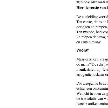
zijn ook niet materi
Hier de eerste van 
De aanleiding voor d
Ten eerste, dat is d
oorlogen en rampen, 
Ten tweede, heel con
Ze roepen de vraag o
en samenleving'.
Vooraf
Maar eerst een vraag
de mens? De schrijver
manifesteren bij ‘l
arrogantie loslaten o
Die arrogantie betre
echter een ontkenning
Wellicht hebben ze g
de (r)evolutie van wa
tweede artikel centra