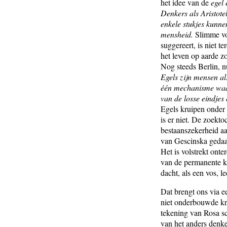
het idee van de
egel 
Denkers als Aristote
enkele stukjes kunne
mensheid.
Slimme vos
suggereert, is niet 
het leven op aarde z
Nog steeds Berlin, n
Egels zijn mensen al
één mechanisme waarm
van de losse eindjes
Egels kruipen onder 
is er niet. De zoek
bestaanszekerheid aa
van Gescinska geda
Het is volstrekt onte
van de permanente kr
dacht, als een vos, le
Dat brengt ons via e
niet onderbouwde kr
tekening van Rosa sc
van het anders denke