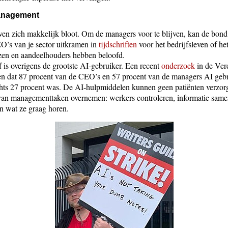
anagement
n zich makkelijk bloot. Om de managers voor te blijven, kan de bond 
O’s van je sector uitkramen in
tijdschriften
voor het bedrijfsleven of he
en en aandeelhouders hebben beloofd.
is overigens de grootste AI-gebruiker. Een recent
onderzoek
in de Vere
ien dat 87 procent van de CEO’s en 57 procent van de managers AI gebru
chts 27 procent was. De AI-hulpmiddelen kunnen geen patiënten verzor
 van managementtaken overnemen: werkers controleren, informatie same
en wat ze graag horen.