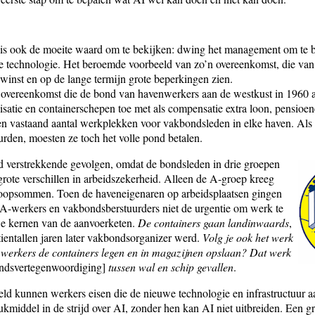
e is ook de moeite waard om te bekijken: dwing het management om te b
e technologie. Het beroemde voorbeeld van zo’n overeenkomst, die van
n winst en op de lange termijn grote beperkingen zien.
 overeenkomst die de bond van havenwerkers aan de westkust in 1960 af
satie en containerschepen toe met als compensatie extra loon, pensioe
en vastaand aantal werkplekken voor vakbondsleden in elke haven. Als
den, moesten ze toch het volle pond betalen.
 verstrekkende gevolgen, omdat de bondsleden in drie groepen
ote verschillen in arbeidszekerheid. Alleen de A-groep kreeg
koopsommen. Toen de haveneigenaren op arbeidsplaatsen gingen
 A-werkers en vakbondsberstuurders niet de urgentie om werk te
we kernen van de aanvoerketen.
De containers gaan landinwaards
,
 tientallen jaren later vakbondsorganizer werd.
Volg je ook het werk
werkers de containers legen en in magazijnen opslaan? Dat werk
ondsvertegenwoordiging]
tussen wal en schip gevallen
.
eld kunnen werkers eisen die de nieuwe technologie en infrastructuur
ukmiddel in de strijd over AI, zonder hen kan AI niet uitbreiden. Een g