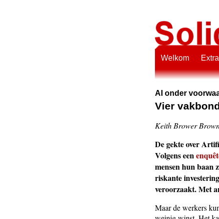
Welkom
Extra
AI onder voorwa
Vier vakbond
Keith Brower Brow
De gekte over Artifi
Volgens een
enquêt
mensen hun baan zu
riskante investerin
veroorzaakt. Met a
Maar de werkers kunn
weinig winst. Het k