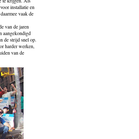
te krijgen. Als
voor installatie en
n daarmee vaak de
de van de jaren
gen aangekondigd
 de strijd snel op.
or harder werken,
zuiden van de