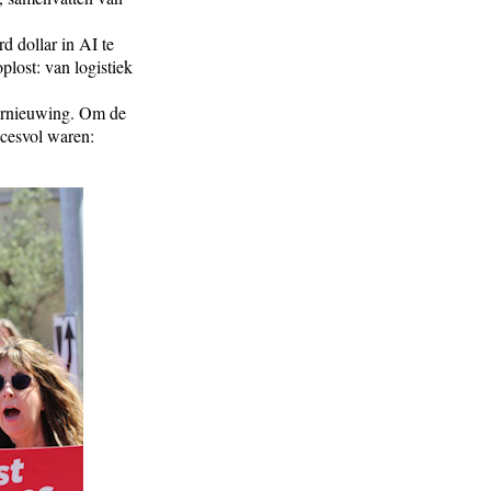
d dollar in AI te
plost: van logistiek
ernieuwing. Om de
ccesvol waren: