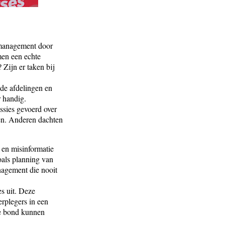
t management door
men een echte
 Zijn er taken bij
nde afdelingen en
 handig.
ssies gevoerd over
len. Anderen dachten
 en misinformatie
oals planning van
nagement die nooit
s uit. Deze
erplegers in een
de bond kunnen