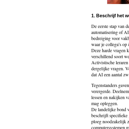
1. Beschrijf het 
De eerste stap van d
automatisering of AI
bedreiging voor vakb
waar je collega’s op
Deze harde vragen ku
verschillend soort w
Activistische lerare
dergelijke vragen. V
dat AI een aantal z
Tegenstanders gaven 
verergerde. Deelneme
lessen en nakijken v
mag opleggen.
De landelijke bond v
beschrijft specifieke
ploeg noodzakelijk z
computersystemen me