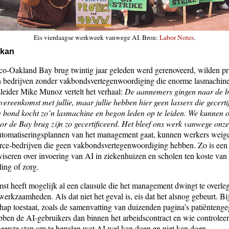
Eis vierdaagse werkweek vanwege AI. Bron:
Labor Notes
.
 kan
co-Oakland Bay brug twintig jaar geleden werd gerenoveerd, wilden pr
n bedrijven zonder vakbondsvertegenwoordiging die enorme lasmachine
eider Mike Munoz vertelt het verhaal:
De aannemers gingen naar de b
ereenkomst met jullie, maar jullie hebben hier geen lassers die gecerti
 bond kocht zo’n lasmachine en begon leden op te leiden. We kunnen o
oor de Bay brug zijn zo gecertificeerd. Het bleef ons werk vanwege onze 
automatiseringsplannen van het management gaat, kunnen werkers weige
rce-bedrijven die geen vakbondsvertegenwoordiging hebben. Zo is een l
viseren over invoering van AI in ziekenhuizen en scholen ten koste van
ing of zorg.
st heeft mogelijk al een clausule die het management dwingt te overle
erkzaamheden. Als dat niet het geval is, eis dat het alsnog gebeurt. Bi
ap toestaat, zoals de samenvatting van duizenden pagina’s patiënteng
ben de AI-gebruikers dan binnen het arbeidscontract en wie controleert
 eerste stap om te bepalen wat AI wel kan doen en niet kan doen.