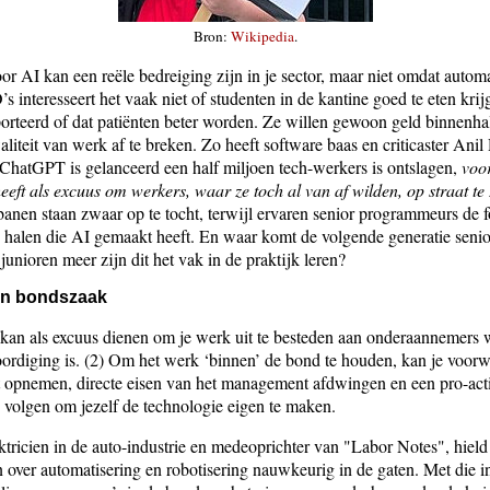
Bron:
Wikipedia
.
or AI kan een reële bedreiging zijn in je sector, maar niet omdat automa
 interesseert het vaak niet of studenten in de kantine goed te eten krij
orteerd of dat patiënten beter worden. Ze willen gewoon geld binnenha
iteit van werk af te breken. Zo heeft software baas en criticaster Anil
 ChatGPT is gelanceerd een half miljoen tech-werkers is ontslagen,
voo
ft als excuus om werkers, waar ze toch al van af wilden, op straat te 
nen staan zwaar op te tocht, terwijl ervaren senior programmeurs de f
halen die AI gemaakt heeft. En waar komt de volgende generatie sen
junioren meer zijn dit het vak in de praktijk leren?
een bondszaak
kan als excuus dienen om je werk uit te besteden aan onderaannemers 
rdiging is. (2) Om het werk ‘binnen’ de bond te houden, kan je voorw
 opnemen, directe eisen van het management afdwingen en een pro-act
volgen om jezelf de technologie eigen te maken.
ktricien in de auto-industrie en medeoprichter van "Labor Notes", hield 
n over automatisering en robotisering nauwkeurig in de gaten. Met die i