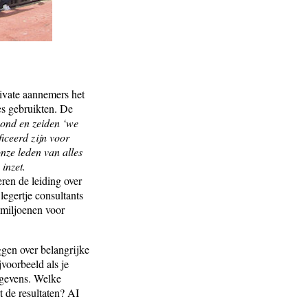
ivate aannemers het
s gebruikten. De
ond en zeiden ‘we
ficeerd zijn voor
nze leden van alles
inzet.
ren de leiding over
egertje consultants
 miljoenen voor
ggen over belangrijke
jvoorbeeld als je
egevens. Welke
 de resultaten? AI