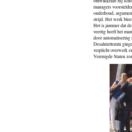
ontwikkelde hij sch
managers voorstelden 
onderhoud, argumente
strijd. Het werk ble
Het is jammer dat de
veertig heeft het ma
door automatisering 
Desalniettemin ging
verplicht overwerk e
Verenigde Staten zo