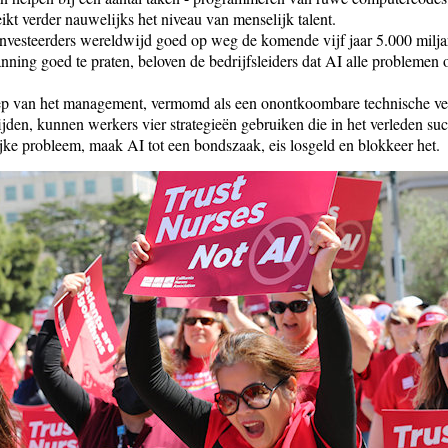
ikt verder nauwelijks het niveau van menselijk talent.
investeerders wereldwijd goed op weg de komende vijf jaar 5.000 miljar
nning goed te praten, beloven de bedrijfsleiders dat AI alle problemen o
ep van het management, vermomd als een onontkoombare technische v
ijden, kunnen werkers vier strategieën gebruiken die in het verleden su
ijke probleem, maak AI tot een bondszaak, eis losgeld en blokkeer het.