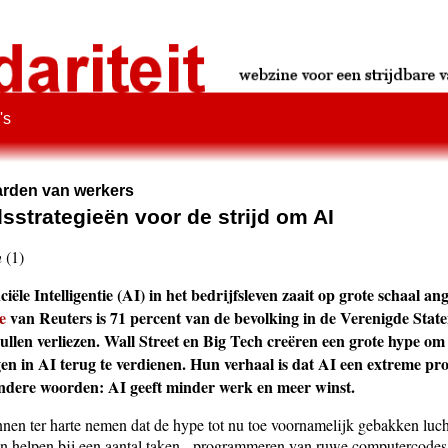
's
arden van werkers
sstrategieën voor de strijd om AI
n
(1)
ciële Intelligentie (AI) in het bedrijfsleven zaait op grote schaal an
e
van Reuters is 71 percent van de bevolking in de Verenigde State
llen verliezen. Wall Street en Big Tech creëren een grote hype om
gen in AI terug te verdienen. Hun verhaal is dat AI een extreme pro
ndere woorden: AI geeft minder werk en meer winst.
en ter harte nemen dat de hype tot nu toe voornamelijk gebakken lucht
an helpen bij een aantal taken - programmeren van ruwe computercodes