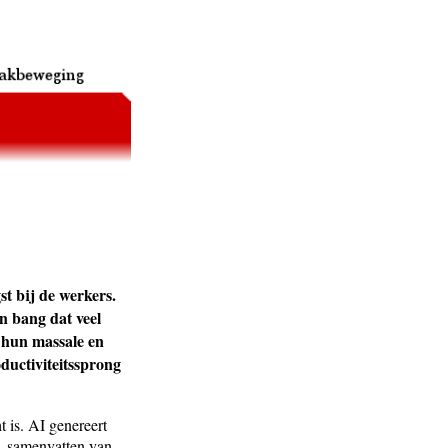
gst bij de werkers.
n bang dat veel
 hun massale en
ductiviteitssprong
 is. AI genereert
, samenvatten van