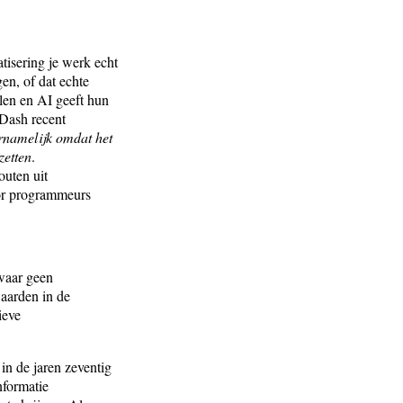
tisering je werk echt
gen, of dat echte
len en AI geeft hun
 Dash recent
rnamelijk omdat het
zetten
.
outen uit
ior programmeurs
waar geen
aarden in de
ieve
in de jaren zeventig
nformatie