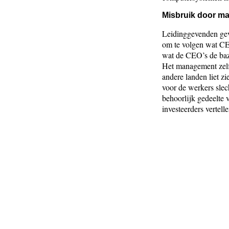
Misbruik door m
Leidinggevenden geve
om te volgen wat CE
wat de CEO’s de baz
Het management zelf 
andere landen liet z
voor de werkers sle
behoorlijk gedeelte
investeerders vertell