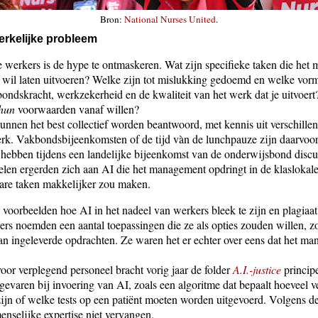
Bron:
National Nurses United
.
werkelijke probleem
e werkers is de hype te ontmaskeren. Wat zijn specifieke taken die he
 wil laten uitvoeren? Welke zijn tot mislukking gedoemd en welke vor
ondskracht, werkzekerheid en de kwaliteit van het werk dat je uitvoert?
hun
voorwaarden vanaf willen?
nnen het best collectief worden beantwoord, met kennis uit verschille
erk. Vakbondsbijeenkomsten of de tijd vàn de lunchpauze zijn daarvoor
n hebben tijdens een landelijke bijeenkomst van de onderwijsbond discu
elen ergerden zich aan AI die het management opdringt in de klasloka
ware taken makkelijker zou maken.
voorbeelden hoe AI in het nadeel van werkers bleek te zijn en plagiaat
rs noemden een aantal toepassingen die ze als opties zouden willen, z
an ingeleverde opdrachten. Ze waren het er echter over eens dat het ma
oor verplegend personeel bracht vorig jaar de folder
A.I.-justice
principe
 gevaren bij invoering van AI, zoals een algoritme dat bepaalt hoeveel v
ijn of welke tests op een patiënt moeten worden uitgevoerd. Volgens 
nselijke expertise niet vervangen.