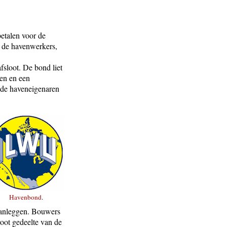
etalen voor de
 de havenwerkers,
sloot. De bond liet
nen en een
 de haveneigenaren
Havenbond
.
 aanleggen. Bouwers
root gedeelte van de