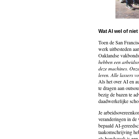
Wat AI wel of niet
Toen de San Francis
werk uitbesteden aa
Oaklandse vakbondsl
hebben een arbeidsov
deze machines. Onze
leren. Alle lassers v
Als het over AI en 
te dragen aan outsou
bezig de bazen te ad
daadwerkelijke schol
Je arbeidsovereenkom
veranderingen in de w
bepaald AI-gereedsch
taakomschrijving heb
als bondszaak is een