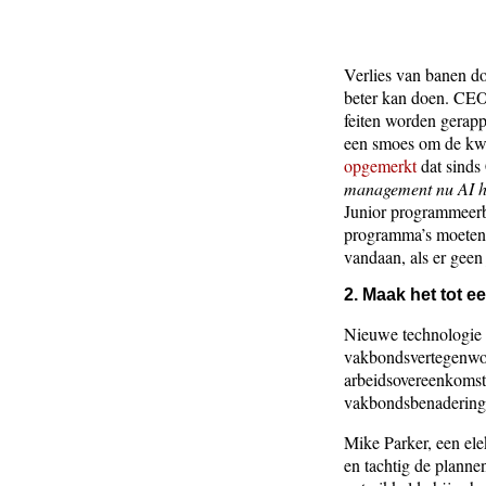
Verlies van banen do
beter kan doen. CEO’s
feiten worden gerapp
een smoes om de kwal
opgemerkt
dat sinds
management nu AI hee
Junior programmeerba
programma’s moeten 
vandaan, als er geen 
2. Maak het tot 
Nieuwe technologie 
vakbondsvertegenwoo
arbeidsovereenkomst
vakbondsbenadering 
Mike Parker, een ele
en tachtig de planne