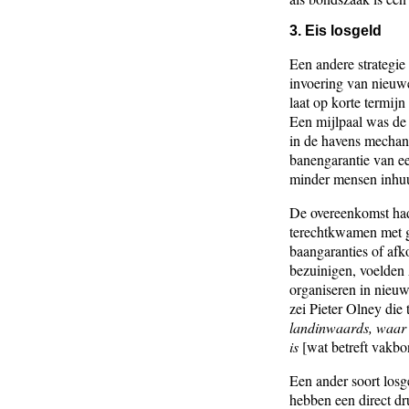
3. Eis losgeld
Een andere strategi
invoering van nieuw
laat op korte termij
Een mijlpaal was de
in de havens mechani
banengarantie van e
minder mensen inhuur
De overeenkomst had
terechtkwamen met gr
baangaranties of af
bezuinigen, voelden
organiseren in nieu
zei Pieter Olney die
landinwaards, waar 
is
[wat betreft vakb
Een ander soort losg
hebben een direct dr