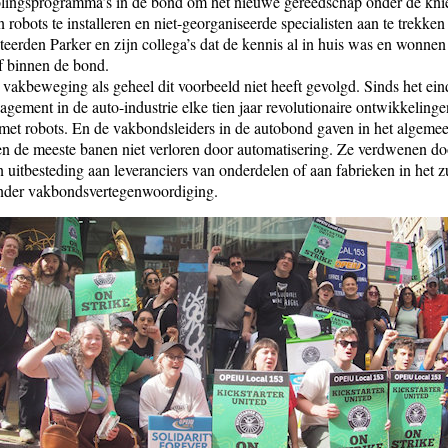
olingsprogramma’s in de bond om het nieuwe gereedschap onder de knie 
robots te installeren en niet-georganiseerde specialisten aan te trekken 
erden Parker en zijn collega’s dat de kennis al in huis was en wonne
ef binnen de bond.
 vakbeweging als geheel dit voorbeeld niet heeft gevolgd. Sinds het ein
nagement in de auto-industrie elke tien jaar revolutionaire ontwikkelin
met robots. En de vakbondsleiders in de autobond gaven in het algemeen
en de meeste banen niet verloren door automatisering. Ze verdwenen do
n uitbesteding aan leveranciers van onderdelen of aan fabrieken in het 
nder vakbondsvertegenwoordiging.