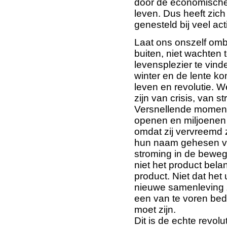
door de economische r
leven. Dus heeft zic
genesteld bij veel act
Laat ons onszelf omb
buiten, niet wachten 
levensplezier te vinde
winter en de lente ko
leven en revolutie. W
zijn van crisis, van s
Versnellende moment
openen en miljoenen z
omdat zij vervreemd z
hun naam gehesen vl
stroming in de bewegi
niet het product belang
product. Niet dat het 
nieuwe samenleving za
een van te voren bed
moet zijn.
Dit is de echte revolu