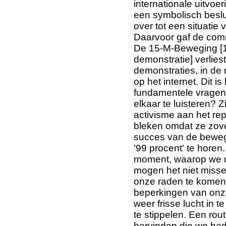
internationale uitvoe
een symbolisch besluit
over tot een situatie 
Daarvoor gaf de com
De 15-M-Beweging [1
demonstratie] verlies
demonstraties, in de r
op het internet. Dit 
fundamentele vragen t
elkaar te luisteren? 
activisme aan het rep
bleken omdat ze zov
succes van de bewegi
'99 procent' te horen
moment, waarop we d
mogen het niet missen
onze raden te komen
beperkingen van on
weer frisse lucht in 
te stippelen. Een rout
hervinden die we ha