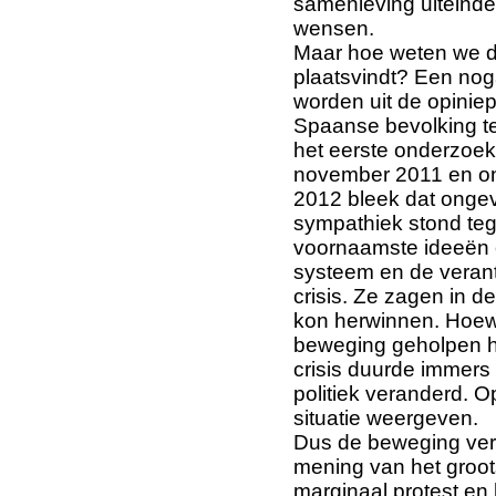
samenleving uiteindel
wensen.
Maar hoe weten we da
plaatsvindt? Een nog
worden uit de opinie
Spaanse bevolking t
het eerste onderzoek 
november 2011 en on
2012 bleek dat onge
sympathiek stond te
voornaamste ideeën ov
systeem en de veran
crisis. Ze zagen in 
kon herwinnen. Hoewe
beweging geholpen ha
crisis duurde immers 
politiek veranderd. O
situatie weergeven.
Dus de beweging verw
mening van het groot
marginaal protest en 