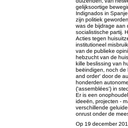
duizenden, van netw
gelijksoortige bewegi
Indignados in Spanje
zijn politiek geworde
was de bijdrage aan 
socialistische partij
Acties tegen huisuitz
institutioneel misbr
van de publieke opini
hebzucht van de hui
kille beslissing van
beëindigen, noch de 
and order' door de aut
honderden autonome,
('assemblées') in ste
Er is een onophoudelij
ideeën, projecten - m
verschillende geluid
onrust onder de mees
Op 19 december 201