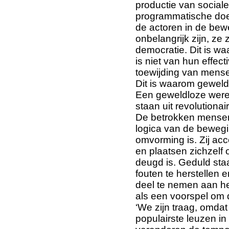
productie van sociale
programmatische doe
de actoren in de bewe
onbelangrijk zijn, ze
democratie. Dit is w
is niet van hun effect
toewijding van mense
Dit is waarom geweld
Een geweldloze werel
staan uit revolutionai
De betrokken mensen
logica van de bewegi
omvorming is. Zij ac
en plaatsen zichzelf
deugd is. Geduld staat
fouten te herstellen e
deel te nemen aan he
als een voorspel om 
‘We zijn traag, omda
populairste leuzen i