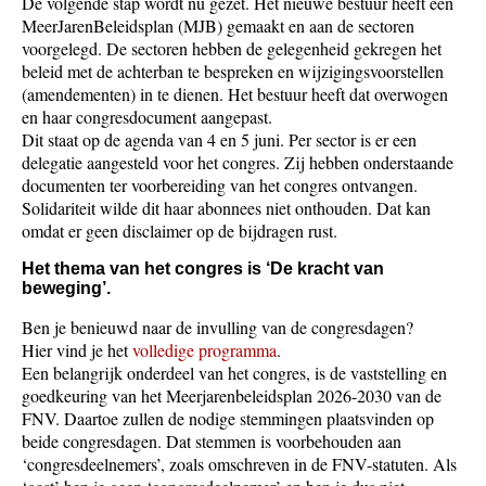
De volgende stap wordt nu gezet. Het nieuwe bestuur heeft een
MeerJarenBeleidsplan (MJB) gemaakt en aan de sectoren
voorgelegd. De sectoren hebben de gelegenheid gekregen het
beleid met de achterban te bespreken en wijzigingsvoorstellen
(amendementen) in te dienen. Het bestuur heeft dat overwogen
en haar congresdocument aangepast.
Dit staat op de agenda van 4 en 5 juni. Per sector is er een
delegatie aangesteld voor het congres. Zij hebben onderstaande
documenten ter voorbereiding van het congres ontvangen.
Solidariteit wilde dit haar abonnees niet onthouden. Dat kan
omdat er geen disclaimer op de bijdragen rust.
Het thema van het congres is ‘De kracht van
beweging’.
Ben je benieuwd naar de invulling van de congresdagen?
Hier vind je het
volledige programma
.
Een belangrijk onderdeel van het congres, is de vaststelling en
goedkeuring van het Meerjarenbeleidsplan 2026-2030 van de
FNV. Daartoe zullen de nodige stemmingen plaatsvinden op
beide congresdagen. Dat stemmen is voorbehouden aan
‘congresdeelnemers’, zoals omschreven in de FNV-statuten. Als