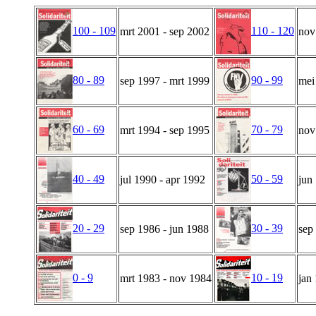
100 - 109
110 - 120
mrt 2001 - sep 2002
nov
80 - 89
90 - 99
sep 1997 - mrt 1999
mei
60 - 69
70 - 79
mrt 1994 - sep 1995
nov
40 - 49
50 - 59
jul 1990 - apr 1992
jun
20 - 29
30 - 39
sep 1986 - jun 1988
sep
0 - 9
10 - 19
mrt 1983 - nov 1984
jan