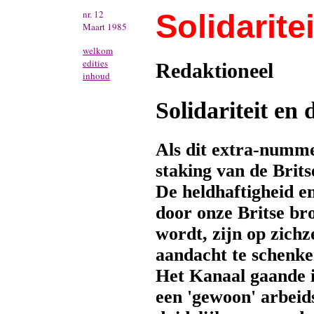
nr. 12
Solidaritei
Maart 1985
welkom
edities
Redaktioneel
inhoud
Solidariteit en
Als dit extra-numm
staking van de Brit
De heldhaftigheid 
door onze Britse bro
wordt, zijn op zich
aandacht te schenke
Het Kanaal gaande i
een 'gewoon' arbeid