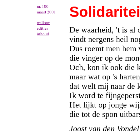
nr. 100
Solidaritei
maart 2001
welkom
edities
De waarheid, 't is al 
inhoud
vindt nergens heil no
Dus roemt men hem v
die vinger op de mond
Och, kon ik ook die k
maar wat op 's harten
dat welt mij naar de 
Ik word te fijngeperst
Het lijkt op jonge wi
die tot de spon uitbar
Joost van den Vondel