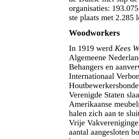
organisaties: 193.07
ste plaats met 2.285 
Woodworkers
In 1919 werd
Kees
W
Algemeene Nederlan
Behangers en aanverw
Internationaal Verb
Houtbewerkersbonden
Verenigde Staten sla
Amerikaanse meubelm
halen zich aan te slu
Vrije Vakvereniging
aantal aangesloten bo