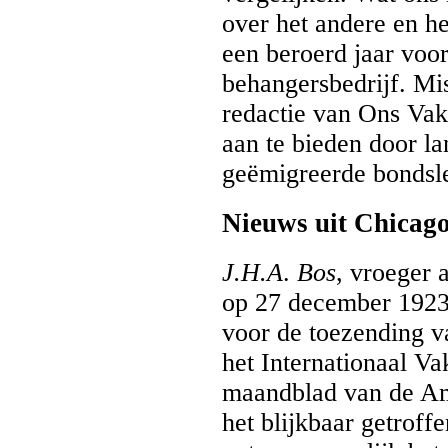
over het andere en h
een beroerd jaar voor
behangersbedrijf. Mi
redactie van Ons Vak
aan te bieden door l
geëmigreerde bondsl
Nieuws uit Chicag
J.H.A
.
Bos
, vroeger 
op 27 december 1923 
voor de toezending va
het Internationaal Va
maandblad van de Ame
het blijkbaar getroff