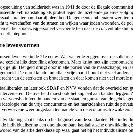
gste uiting van solidariteit was in 1941 de door de illegale communisti
niseerde Februaristaking als protest tegen de inzettende jodenvervolg
ssaal karakter aan daarbij bleef het. De gemeenteambtenaren werkten o
cht te verschaffen van de straten en wijken waar joden woonden, de poli
eren en het spoorwegpersoneel vervoerde hen naar de concentratiekampen
een dieptepunt.
re levensvormen
ussen leven we in de 21e eeuw. Wat valt er te zeggen over de solidarit
ste gezicht lijkt deze flink afgenomen. Marx krijgt met zijn economisch
jk gelijk. Het geld dringt door in alle poriën van de maatschappij en laa
ngemoeid. De oprukkende mondiale vrije markt houdt niet veel anders 
t recht van de sterksten en brutaalsten en daar komen niet veel morele 
iaalliberalen en later ook SDAP en NVV vonden dat de overheid ten 
interveniëren. De overheid moest ook het kapitaal aan banden leggen
en vervoersbedrijven in handen van de staat ten gunste van de gehele 
e ideologie van de vrije concurrentie en het marktdenken rukt de privat
t verworvene weer ongedaan ten nadele van de economisch zwakken.
twikkeling staat haaks op het beginsel van de solidariteit. Het individ
 de individualisering een onontkoombare kapitalistische ontwikkeling is
twoord van de arbeidersklasse op was, gaat het bij het individualisme o