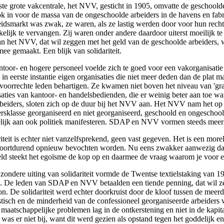
ste grote vakcentrale, het NVV, gesticht in 1905, omvatte de geschoolde
ok in voor de massa van de ongeschoolde arbeiders in de havens en fab
eidsmarkt was zwak, ze waren, als ze lastig werden door voor hun rech
elijk te vervangen. Zij waren onder andere daardoor uiterst moeilijk te
an het NVV, dat wil zeggen met het geld van de geschoolde arbeiders, 
ee gemaakt. Een blijk van solidariteit.
ntoor- en hogere personeel voelde zich te goed voor een vakorganisatie
e in eerste instantie eigen organisaties die niet meer deden dan de plat 
voorrechte leden behartigen. Ze kwamen niet boven het niveau van 'graa
saties van kantoor- en handelsbedienden, die er weinig beter aan toe w
beiders, sloten zich op de duur bij het NVV aan. Het NVV nam het op
ersklasse georganiseerd en niet georganiseerd, geschoold en ongeschoold
elijk aan ook politiek manifesteren. SDAP en NVV vormen steeds meer 
iteit is echter niet vanzelfsprekend, geen vast gegeven. Het is een morel
oortdurend opnieuw bevochten worden. Nu eens zwakker aanwezig dan
ld steekt het egoïsme de kop op en daarmee de vraag waarom je voor e
jzondere uiting van solidariteit vormde de Twentse textielstaking van 
. De leden van SDAP en NVV betaalden een tiende penning, dat wil ze
on. De solidariteit werd echter doorkruist door de kloof tussen de meer
istisch en de minderheid van de confessioneel georganiseerde arbeiders
maatschappelijke problemen lag in de ontkerstening en niet in de kapital
was er niet bij, want dit werd gezien als opstand tegen het goddelijk en