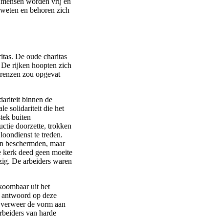
 mensen worden vrij en
geweten en behoren zich
ritas. De oude charitas
 De rijken hoopten zich
Grenzen zou opgevat
ariteit binnen de
e solidariteit die het
tek buiten
ctie doorzette, trokken
loondienst te treden.
hen beschermden, maar
de kerk deed geen moeite
zig. De arbeiders waren
tkoombaar uit het
he antwoord op deze
t verweer de vorm aan
rbeiders van harde