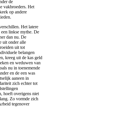
nder de
e vakbroeders. Het
rkeek op andere
lieden.
rschillen. Het latere
n een linkse mythe. De
iner dan nu. De
 uit onder alle
oeiden uit tot
ndividuele belangen
n, kreeg uit de kas geld
 zieken en weduwen van
 zoals nu in toenemende
ander en de een was
tselijk aaneen in
riteit zich echter tot
lstellingen
, hoeft overigens niet
belang. Zo vormde zich
Arbeid tegenover