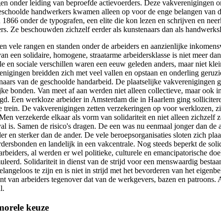
gen onder leiding van beproefde actievoerders. Deze vakverenigingen o
schoolde handwerkers kwamen alleen op voor de enge belangen van d
in 1866 onder de typografen, een elite die kon lezen en schrijven en nee
ers. Ze beschouwden zichzelf eerder als kunstenaars dan als handwerks
en vele rangen en standen onder de arbeiders en aanzienlijke inkomensve
van een solidaire, homogene, straatarme arbeidersklasse is niet meer da
ele en sociale verschillen waren een eeuw geleden anders, maar niet kle
enigingen breidden zich met veel vallen en opstaan en onderling geruzie
naars van de geschoolde handarbeid. De plaatselijke vakverenigingen gr
ijke bonden. Van meet af aan werden niet alleen collectieve, maar ook i
igd. Een werkloze arbeider in Amsterdam die in Haarlem ging sollicitere
e trein. De vakverenigingen zetten verzekeringen op voor werklozen,
Men verzekerde elkaar als vorm van solidariteit en niet alleen zichzelf
val is. Samen de risico's dragen. De een was nu eenmaal jonger dan de 
r en sterker dan de ander. De vele beroepsorganisaties sloten zich plaa
dersbonden en landelijk in een vakcentrale. Nog steeds beperkt de solida
rbeiders, al werden er wel politieke, culturele en emancipatorische doe
leerd. Solidariteit in dienst van de strijd voor een menswaardig bestaan
belangeloos te zijn en is niet in strijd met het bevorderen van het eigen
ont van arbeiders tegenover dat van de werkgevers, bazen en patroons. 
l.
morele keuze