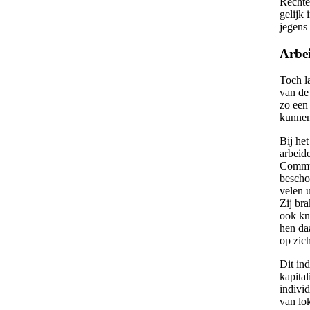
Rechte
gelijk
jegens 
Arbei
Toch la
van de
zo een
kunnen 
Bij he
arbeide
Commun
bescho
velen 
Zij br
ook kne
hen da
op zic
Dit ind
kapita
indivi
van lo