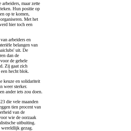
 arbeiders, maar zette
rieken. Hun positie op
ten op te komen,
 organiseren. Met het
werd hier toch een
 van arbeiders en
materiële belangen van
iclubs' uit. De
aren dan de
 voor de gehele
. Zij gaat zich
een hecht blok.
e keuze en solidariteit
 weer sterker.
en ander iets zou doen.
1923 die vele maanden
ggen tien procent van
derheid van de
 voor wie de oorzaak
istische uitbuiting.
 wereldlijk gezag.