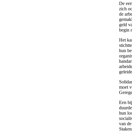
De eer
zich o
de arb
gemakk
geld v
begin m
Het ka
stichtt
hun be
organi
handar
arbeid
geleid
Solidar
moet v
Gerege
Een bi
duurde
hun lo
social
van de 
Staken 