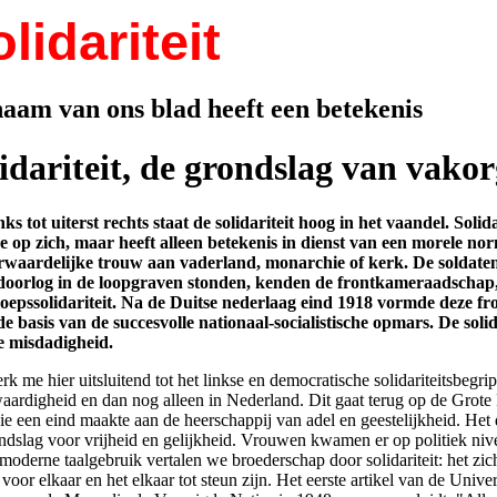
lidariteit
aam van ons blad heeft een betekenis
idariteit, de grondslag van vakor
ks tot uiterst rechts staat de solidariteit hoog in het vaandel. Solida
 op zich, maar heeft alleen betekenis in dienst van een morele nor
waardelijke trouw aan vaderland, monarchie of kerk. De soldaten 
oorlog in de loopgraven stonden, kenden de frontkameraadschap
oepssolidariteit. Na de Duitse nederlaag eind 1918 vormde deze 
e basis van de succesvolle nationaal-socialistische opmars. De solida
e misdadigheid.
rk me hier uitsluitend tot het linkse en democratische solidariteitsbegri
waardigheid en dan nog alleen in Nederland. Dit gaat terug op de Grote
ie een eind maakte aan de heerschappij van adel en geestelijkheid. Het
ondslag voor vrijheid en gelijkheid. Vrouwen kwamen er op politiek nive
 moderne taalgebruik vertalen we broederschap door solidariteit: het zi
voor elkaar en het elkaar tot steun zijn. Het eerste artikel van de Unive