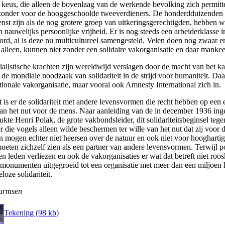
 keus, die alleen de bovenlaag van de werkende bevolking zich permitte
jzonder voor de hooggeschoolde tweeverdieners. De honderdduizenden 
nst zijn als de nog grotere groep van uitkeringsgerechtigden, hebben we
n nauwelijks persoonlijke vrijheid. Er is nog steeds een arbeiderklasse 
ord, al is deze nu multicultureel samengesteld. Velen doen nog zwaar en
j alleen, kunnen niet zonder een solidaire vakorganisatie en daar manke
ialistische krachten zijn wereldwijd verslagen door de macht van het k
is de mondiale noodzaak van solidariteit in de strijd voor humaniteit. Da
tionale vakorganisatie, maar vooral ook Amnesty International zich in.
t is er de solidariteit met andere levensvormen die recht hebben op een e
van het nut voor de mens. Naar aanleiding van de in december 1936 in
kte Henri Polak, de grote vakbondsleider, dit solidariteitsbeginsel tege
er die vogels alleen wilde beschermen ter wille van het nut dat zij voo
 mogen echter niet heersen over de natuur en ook niet voor hooghartig
eten zichzelf zien als een partner van andere levensvormen. Terwijl pol
en leden verliezen en ook de vakorganisaties er wat dat betreft niet roos
monumenten uitgegroeid tot een organisatie met meer dan een miljoen
loze solidariteit.
armsen
Tekening (98 kb)