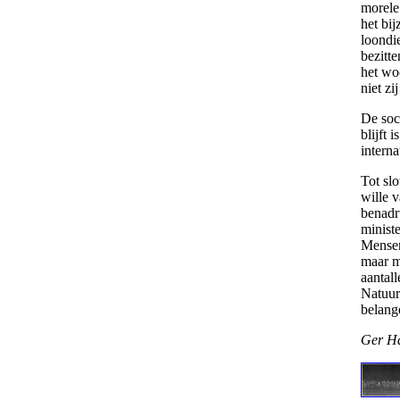
morele
het bi
loondie
bezitte
het wo
niet zi
De soc
blijft 
interna
Tot slo
wille 
benadru
minist
Mensen
maar mo
aantall
Natuur
belange
Ger H