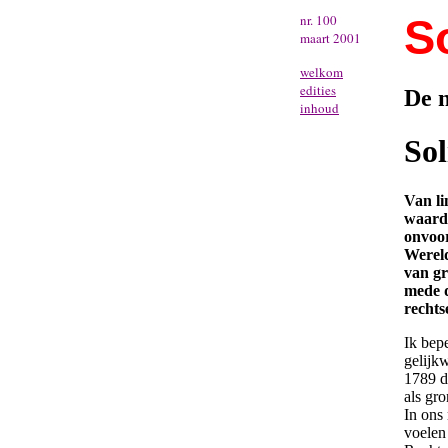
nr. 100
So
maart 2001
welkom
edities
De n
inhoud
Sol
Van lin
waarde
onvoor
Wereld
van gr
mede d
rechts
Ik bepe
gelijk
1789 d
als gr
In ons
voelen 