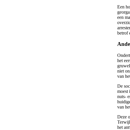
Een hoo
georga
een ma
overzi
arrest
betrof 
Ande
Ondert
het eer
gruweli
niet o
van he
De soc
moest 
nuts- 
huidig
van he
Deze on
Terwijl
het an