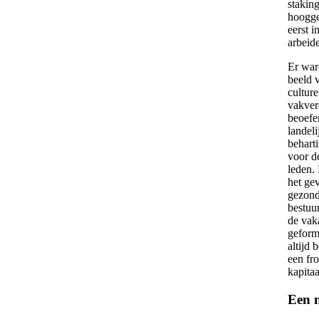
stakin
hoogge
eerst 
arbeid
Er war
beeld 
cultur
vakver
beoefe
landel
behart
voor d
leden. 
het ge
gezonde
bestuur
de vaka
geformu
altijd 
een fr
kapitaa
Een 