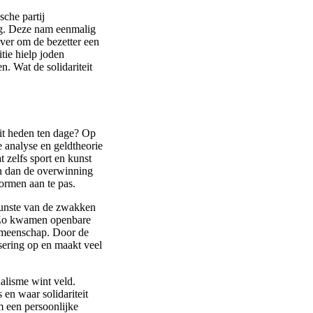
sche partij
ing. Deze nam eenmalig
ver om de bezetter een
tie hielp joden
. Wat de solidariteit
eit heden ten dage? Op
e analyse en geldtheorie
t zelfs sport en kunst
in dan de overwinning
normen aan te pas.
gunste van de zwakken
. Zo kwamen openbare
gemeenschap. Door de
isering op en maakt veel
ualisme wint veld.
 en waar solidariteit
m een persoonlijke