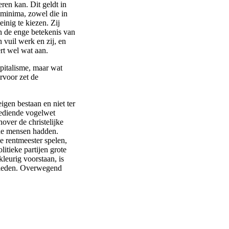
ren kan. Dit geldt in
minima, zowel die in
inig te kiezen. Zij
in de enge betekenis van
 vuil werk en zij, en
ert wel wat aan.
apitalisme, maar wat
arvoor zet de
igen bestaan en niet ter
gediende vogelwet
nover de christelijke
r de mensen hadden.
e rentmeester spelen,
itieke partijen grote
kleurig voorstaan, is
 leden. Overwegend