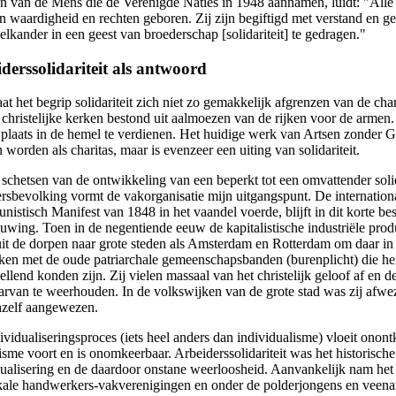
n van de Mens die de Verenigde Naties in 1948 aannamen, luidt: "Alle
 in waardigheid en rechten geboren. Zij zijn begiftigd met verstand en 
elkander in een geest van broederschap [solidariteit] te gedragen."
derssolidariteit als antwoord
at het begrip solidariteit zich niet zo gemakkelijk afgrenzen van de cha
 christelijke kerken bestond uit aalmoezen van de rijken voor de armen.
 plaats in de hemel te verdienen. Het huidige werk van Artsen zonder 
worden als charitas, maar is evenzeer een uiting van solidariteit.
t schetsen van de ontwikkeling van een beperkt tot een omvattender solid
rsbevolking vormt de vakorganisatie mijn uitgangspunt. De international
istisch Manifest van 1848 in het vaandel voerde, blijft in dit korte bes
uwing. Toen in de negentiende eeuw de kapitalistische industriële produ
uit de dorpen naar grote steden als Amsterdam en Rotterdam om daar in 
aken met de oude patriarchale gemeenschapsbanden (burenplicht) die 
llend konden zijn. Zij vielen massaal van het christelijk geloof af en 
arvan te weerhouden. In de volkswijken van de grote stad was zij afwe
hzelf aangewezen.
ividualiseringsproces (iets heel anders dan individualisme) vloeit onon
lisme voort en is onomkeerbaar. Arbeiderssolidariteit was het historisc
dualisering en de daardoor onstane weerloosheid. Aanvankelijk nam he
kale handwerkers-vakverenigingen en onder de polderjongens en veena