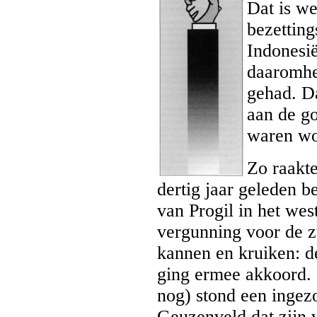
Dat is we
bezettin
Indonesië
daaromhe
gehad. D
aan de g
waren won
Zo raakte
dertig jaar geleden b
van Progil in het we
vergunning voor de z
kannen en kruiken: d
ging ermee akkoord. 
nog) stond een ingez
Geuzenveld dat zijn v