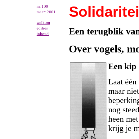
nr. 100
Solidaritei
maart 2001
welkom
edities
Een terugblik va
inhoud
Over vogels, m
Een kip 
Laat één 
maar niet
beperking
nog stee
heen met
krijg je 