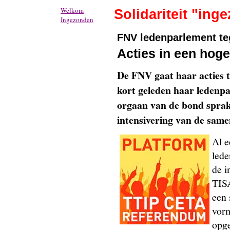
Welkom
Solidariteit "ing
Ingezonden
FNV ledenparlement t
Acties in een hoge
De FNV gaat haar acties 
kort geleden haar ledenp
orgaan van de bond sprak 
intensivering van de same
Al e
lede
de i
TIS
een 
vorm
opge