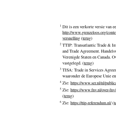
1
Dit is een verkorte versie van e
http://www.grenzeloos.org/conten
(
)
versnelling
terug
2
TTIP: Transatlantic Trade & 
and Trade Agreement. Handelsve
Verenigde Staten en Canada. Ove
vastgelegd. (
)
terug
3
TISA: Trade in Services Agreeme
waaronder de Europese Unie en 
4
Zie:
https://www.ser.nl/nl/publi
5
Zie:
https://www.fnv.nl/over-fnv/i
(
)
terug
6
Zie:
(
https://ttip-referendum.nl/
t