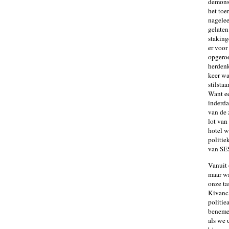
demons
het toe
nagelee
gelaten
staking
er voor
opgeroe
herdenk
keer wa
stilsta
Want ee
inderda
van de 
lot van
hotel w
politie
van SE
Vanuit 
maar wa
onze ta
Kivanc 
politie
benemen
als we 