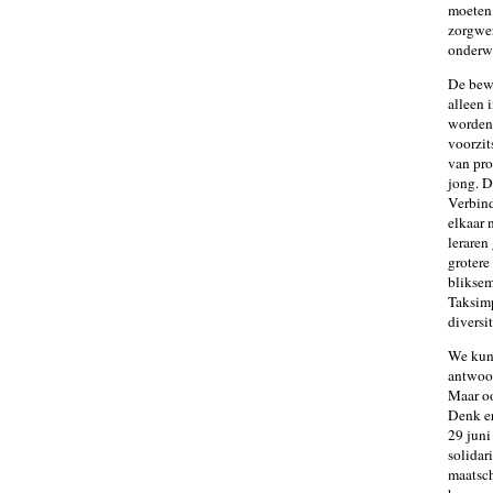
moeten 
zorgwer
onderwi
De bewe
alleen 
worden 
voorzit
van pro
jong. D
Verbind
elkaar 
leraren
grotere
bliksem
Taksimp
diversi
We kunn
antwoor
Maar oo
Denk er
29 juni
solidar
maatsch