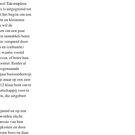
 wel Taksimplein
 is uitgegroeid tot
t het begon om een
ote en kleineren
n wil de
een om een paar
en inmiddels beter.
ie verspreid door
 en (culturele)
n waarin vooral
even, of beter hun
oorzet. Eerder al
n zogenaamde
jaar basisonderwijs
js maar op een zeer
 12 klaar bent om te
aatschappij voor te
n, die uitgebuit
rijnend en op een
 worden slecht
ressie van hun
rgkosten en door
nsen boos en daar