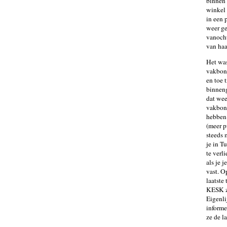
binnen 
winkel 
in een 
weer ge
vanocht
van haa
Het was
vakbond
en toe 
binneng
dat wee
vakbond
hebben 
(meer p
steeds 
je in T
te verl
als je 
vast. O
laatste
KESK zi
Eigenli
informe
ze de l