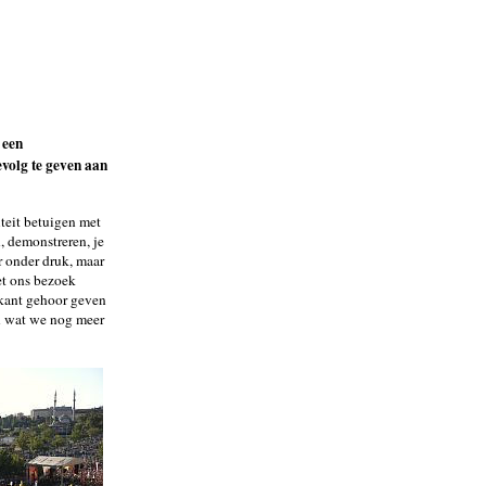
 een
evolg te geven aan
teit betuigen met
 demonstreren, je
r onder druk, maar
et ons bezoek
e kant gehoor geven
n wat we nog meer