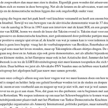
de zorgwerkers dan maar mee zien te dealen. Eigenlijk geen wonder dat artsenver
kers zich zo roeren in deze beweging. Net als de leraren en de advocaten, want on
js en de democratische rechten liggen dus ook ongelooflijk onder vuur.
ging die begon met het park heeft veel krachten verzameld en heeft een enorm bin
in Istanbul. Terwijl we ons bewegen van de alevitische demonstratie waar de 37 do
van de aanslag in Sivas in 1993 naar een interview met de krant SOL en een gespr
ster van KESK, horen we steeds de leuze dat Taksim overal is. Taksim staat voor ee
gressieve en democratische krachten, niet gedomineerd door politieke partijen maa
e positieve energie spat ervan af, de kracht van wat je samen kan is voor iedereen i
en is geen loos begrip: vraag het de voetbalsupporters van Besiktas, Fenerbahce e
nogal eens naar het leven stonden, maar op Taksimplein elkaars shirtjes dragen. De
 gaan nog door en in Ankara zijn ook grote demonstraties, net als allerlei bijeenko
 en kleinere steden, in het Europese maar ook in het Aziatische deel. Jammer dat he
bezoek is en we de LGBT/diversiteitsgroep niet meer kunnen toespreken die zich 
lein. Daar hebben we juist als Abvakabo FNV banden mee en hebben onze kaderl
teitsgroep het afgelopen half jaar nauw mee samen gewerkt.
en onze collega’s alleen nog een keer vragen wat we meer kunnen doen om hen te
d is simpel en helder: help ons geluid hoorbaar worden tot in de steden en dorpen
k: neem er een voorbeeld aan en reageer op wat je niet wilt, met wat je wel samen 
over na en ga er aan staan. Nou, dat gaan we dus proberen: om te beginnen met aa
 in Rotterdam. We roepen iedereen op om naar het Schouwburgplein te komen waa
iteitsbijeenkomst plaatsvindt met het Platform van Turkse Democratische Krachten
appelijke organisaties als Amnesty International, politieke partijen, maar natuurl