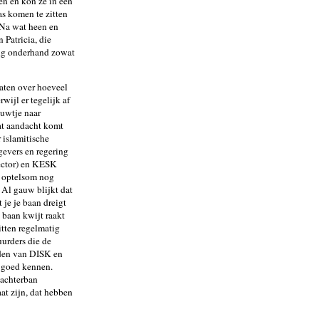
en en kon ze in een
s komen te zitten
 Na wat heen en
 Patricia, die
ing onderhand zowat
raten over hoeveel
wijl er tegelijk af
uwtje naar
wat aandacht komt
r islamitische
evers en regering
ector) en KESK
n optelsom nog
 Al gauw blijkt dat
 je je baan dreigt
 baan kwijt raakt
itten regelmatig
urders die de
eden van DISK en
 goed kennen.
 achterban
aat zijn, dat hebben