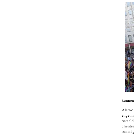
kunnen 
Als we 
enge ma
betaald
cliënte
sommige