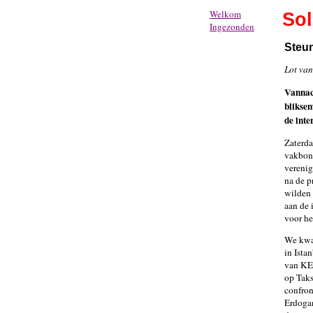
Welkom
Sol
Ingezonden
Steu
Lot va
Vannac
bliksem
de inte
Zaterda
vakbond
verenig
na de p
wilden 
aan de 
voor h
We kwa
in Ista
van KE
op Taks
confron
Erdogan