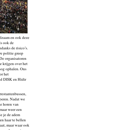
eedzaam en ook deze
ls ook de
danks de risico’s.
De politie greep
 De organisatoren
e krijgen over het
snog ophalen. Ons
or het
nd DISK en Hidir
rrestantenbussen,
eperen. Nadat we
te horen van
omaar weer een
ie je de adem
en haar te bellen
gaat, maar waar ook