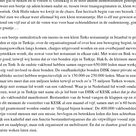
het gas te ruiken en te voelen is. Gelukkig is ze door andere demonstranten geholp
weer een beetje op adem komen nadat ze, tussen twee traangasgranaten in, klem wa
portiek. Ook Hidir raken we kwijt in de chaos. Een hectisch begin van ons bezoek.
bel zien we elkaar weer allemaal bij een klein restaurantje. Het is elf uur geweest en
end om vijf uur al uit de veren was voor haar ochtenddienst in de ouderenzorg, g
r graatje….
 een beetje surrealistisch om ineens in een klein Turks restaurantje in Istanbul te p
en er zijn in Turkije, over de organisatiegraad of over hoe een beweging begint, ter
traangaswolken langs komen, charges uitgevoerd worden en een overbejaard mevro
etrokken wordt, die zowat voor het restaurant in elkaar zakt. Met water en flink 
r goed, terwijl wij horen dat er vier bonden zijn in Turkije. Hak-Is, de kleinere mee
 en Turk- Is de oudste vakbond hebben samen ongeveer 650.000 leden maar werkg
erg veel invloed in deze bonden. De onafhankelijke bonden DISK (meer private s
ublieke sector) hebben respectievelijk zo’n 150.000 en 250.000 leden. Maar in ee
maar iets meer dan een miljoen leden terwijl er toch zo’n 75 miljoen Turken wonen.
urkije niet zomaar lid wordt van een vakbond. Waar je in Nederland lid wordt omdat
iezen, weet je in Turkije met name als je lid bent van DISK of KESK zeker dat je die
je als vakbondslid manifesteert. Bestuurders van de bond vangen de klappen op en z
p dit moment de voorzitter van KESK al een maand of vijf, samen met zo’n 60 bestu
 tijd gearresteerd worden omdat ze ‘illegaal bijeen komen’. De 400.000 vakbondsl
jn vooral mensen met een missie, bevlogen en betrokken leden die hun achterban
jk een kaderlid met een functie bestuurder/organiser die als vrijwilliger vooral zijn
ert en raadpleegt, maar ook organiseert en mobiliseert. En dat ze daartoe goed in st
aatste weken laten zien.