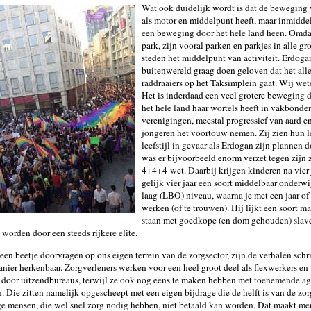
Wat ook duidelijk wordt is dat de beweging
als motor en middelpunt heeft, maar inmiddels
een beweging door het hele land heen. Omda
park, zijn vooral parken en parkjes in alle gr
steden het middelpunt van activiteit. Erdoga
buitenwereld graag doen geloven dat het all
raddraaiers op het Taksimplein gaat. Wij wet
Het is inderdaad een veel grotere beweging d
het hele land haar wortels heeft in vakbonden
verenigingen, meestal progressief van aard e
jongeren het voortouw nemen. Zij zien hun l
leefstijl in gevaar als Erdogan zijn plannen d
was er bijvoorbeeld enorm verzet tegen zij
4+4+4-wet. Daarbij krijgen kinderen na vier 
gelijk vier jaar een soort middelbaar onderwi
laag (LBO) niveau, waarna je met een jaar of
werken (of te trouwen). Hij lijkt een soort m
staan met goedkope (en dom gehouden) slave
worden door een steeds rijkere elite.
een beetje doorvragen op ons eigen terrein van de zorgsector, zijn de verhalen sch
nier herkenbaar. Zorgverleners werken voor een heel groot deel als flexwerkers en
 door uitzendbureaus, terwijl ze ook nog eens te maken hebben met toenemende ag
n. Die zitten namelijk opgescheept met een eigen bijdrage die de helft is van de zo
 mensen, die wel snel zorg nodig hebben, niet betaald kan worden. Dat maakt me