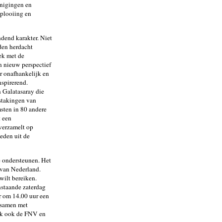
enigingen en
tplooiing en
dend karakter. Niet
den herdacht
ek met de
n nieuw perspectief
r onafhankelijk en
nspirerend.
n Galatasaray die
 stakingen van
msten in 80 andere
t een
verzamelt op
eden uit de
 ondersteunen. Het
 van Nederland.
wilt bereiken.
nstaande zaterdag
r om 14.00 uur een
 samen met
ijk ook de FNV en