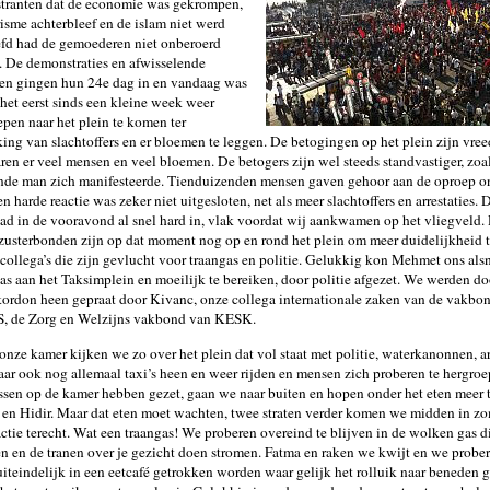
tranten dat de economie was gekrompen,
risme achterbleef en de islam niet werd
fd had de gemoederen niet onberoerd
. De demonstraties en afwisselende
en gingen hun 24e dag in en vandaag was
 het eerst sinds een kleine week weer
pen naar het plein te komen ter
ing van slachtoffers en er bloemen te leggen. De betogingen op het plein zijn vr
ren er veel mensen en veel bloemen. De betogers zijn wel steeds standvastiger, zoa
ande man zich manifesteerde. Tienduizenden mensen gaven gehoor aan de oproep on
n harde reactie was zeker niet uitgesloten, net als meer slachtoffers en arrestaties. 
ad in de vooravond al snel hard in, vlak voordat wij aankwamen op het vliegveld.
zusterbonden zijn op dat moment nog op en rond het plein om meer duidelijkheid t
 collega’s die zijn gevlucht voor traangas en politie. Gelukkig kon Mehmet ons al
as aan het Taksimplein en moeilijk te bereiken, door politie afgezet. We werden do
kordon heen gepraat door Kivanc, onze collega internationale zaken van de vakbo
S, de Zorg en Welzijns vakbond van KESK.
onze kamer kijken we zo over het plein dat vol staat met politie, waterkanonnen, a
ar ook nog allemaal taxi’s heen en weer rijden en mensen zich proberen te hergro
ssen op de kamer hebben gezet, gaan we naar buiten en hopen onder het eten meer 
en Hidir. Maar dat eten moet wachten, twee straten verder komen we midden in z
actie terecht. Wat een traangas! We proberen overeind te blijven in de wolken gas d
 en de tranen over je gezicht doen stromen. Fatma en raken we kwijt en we prober
uiteindelijk in een eetcafé getrokken worden waar gelijk het rolluik naar beneden 