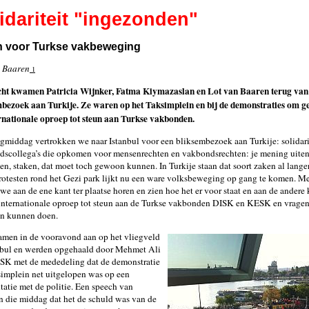
idariteit "ingezonden"
n voor Turkse vakbeweging
n Baaren
1
ht kwamen Patricia Wijnker, Fatma Kiymazaslan en Lot van Baaren terug van
bezoek aan Turkije. Ze waren op het Taksimplein en bij de demonstraties om g
rnationale oproep tot steun aan Turkse vakbonden.
gmiddag vertrokken we naar Istanbul voor een bliksembezoek aan Turkije: solidari
scollega’s die opkomen voor mensenrechten en vakbondsrechten: je mening uiten,
en, staken, dat moet toch gewoon kunnen. In Turkije staan dat soort zaken al lange
rotesten rond het Gezi park lijkt nu een ware volksbeweging op gang te komen. M
we aan de ene kant ter plaatse horen en zien hoe het er voor staat en aan de ander
internationale oproep tot steun aan de Turkse vakbonden DISK en KESK en vrage
en kunnen doen.
men in de vooravond aan op het vliegveld
nbul en werden opgehaald door Mehmet Ali
SK met de mededeling dat de demonstratie
implein net uitgelopen was op een
tatie met de politie. Een speech van
 die middag dat het de schuld was van de