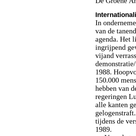
De Groene Am
International
In ondernemer
van de tanen
agenda. Het l
ingrijpend ge
vijand verras
demonstratie/
1988. Hoopvol
150.000 mens
hebben van de
regeringen Lu
alle kanten g
gelogenstraft
tijdens de ve
1989.