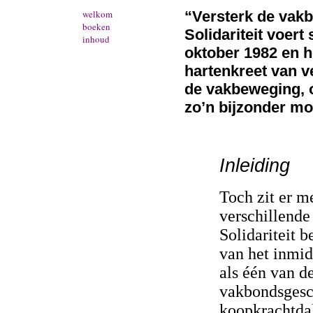
welkom
“Versterk de vakb
boeken
Solidariteit voert
inhoud
oktober 1982 en 
hartenkreet van v
de vakbeweging, o
zo’n bijzonder mo
Inleiding
Toch zit er m
verschillende
Solidariteit b
van het inmi
als één van d
vakbondsgesc
koopkrachtdal