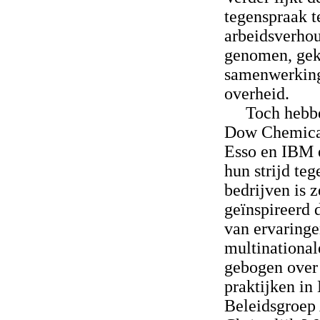
tegenspraak t
arbeidsverhou
genomen, gek
samenwerking
overheid.
Toch hebbe
Dow Chemical
Esso en IBM e
hun strijd te
bedrijven is 
geïnspireerd d
van ervaring
multinational
gebogen over
praktijken in
Beleidsgroep