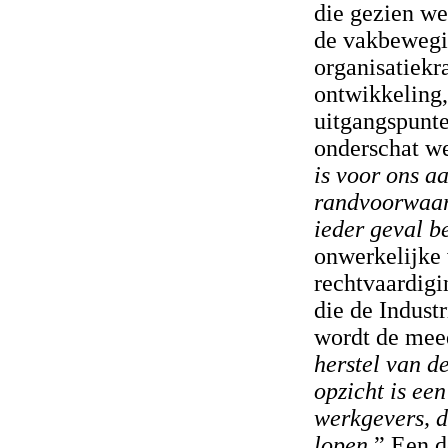
die gezien we
de vakbewegin
organisatiekr
ontwikkeling,
uitgangspunt
onderschat we
is voor ons a
randvoorwaard
ieder geval b
onwerkelijke 
rechtvaardigi
die de Indust
wordt de meed
herstel van d
opzicht is ee
werkgevers, d
lopen.
” Een d