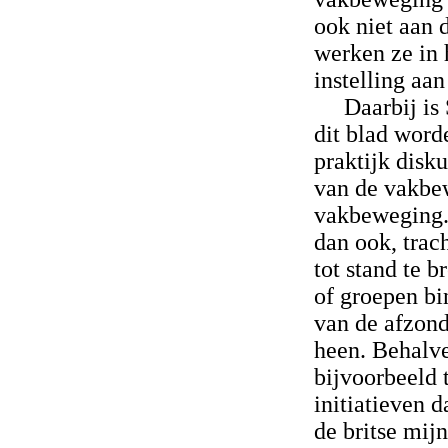
ook niet aan 
werken ze in 
instelling aa
Daarbij is
dit blad word
praktijk disk
van de vakbew
vakbeweging. 
dan ook, trac
tot stand te 
of groepen b
van de afzond
heen. Behalve
bijvoorbeeld 
initiatieven d
de britse mij