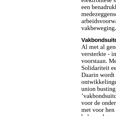
elektroniese 
een benadrukk
medezeggensc
arbeidsvoorwa
vakbeweging
Vakbondsuitd
Al met al gen
versterkte - 
voorstaan. Me
Solidariteit e
Daarin wordt 
ontwikkelinge
union busting
’vakbondsuitd
voor de onder
met voor hen 