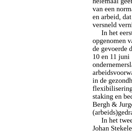
helemaal geen
van een norma
en arbeid, da
versneld ver
In het eer
opgenomen van
de gevoerde d
10 en 11 juni
ondernemersl
arbeidsvoorwa
in de gezondh
flexibiliserin
staking en be
Bergh & Jurge
(arbeids)gedr
In het twe
Johan Stekele