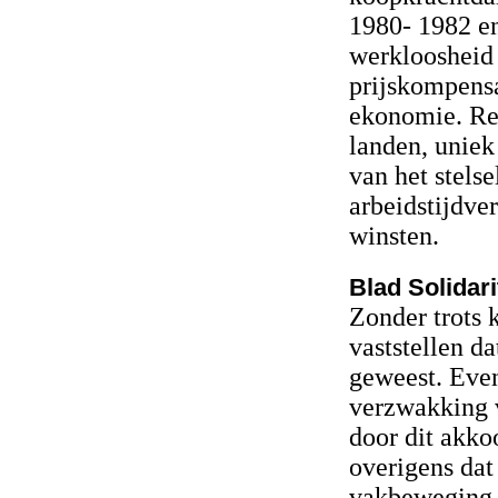
1980- 1982 en
werkloosheid
prijskompensa
ekonomie. Res
landen, uniek
van het stels
arbeidstijdver
winsten.
Blad Solidari
Zonder trots 
vaststellen da
geweest. Even
verzwakking 
door dit akkoo
overigens dat
vakbeweging d