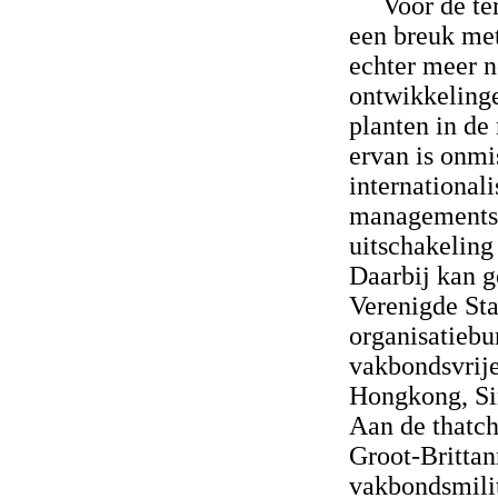
Voor de te
een breuk met
echter meer n
ontwikkelinge
planten in de
ervan is onmi
international
managementst
uitschakeling
Daarbij kan g
Verenigde Sta
organisatieb
vakbondsvrij
Hongkong, Sin
Aan de thatch
Groot-Brittan
vakbondsmilit