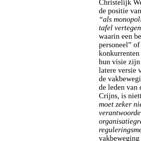
Christelijk W
de positie va
“als monopol
tafel vertegen
waarin een b
personeel” o
konkurrenten
hun visie zijn
latere versie 
de vakbewegin
de leden van 
Crijns, is nie
moet zeker nie
verantwoordel
organisatiegr
reguleringsm
vakbeweging 