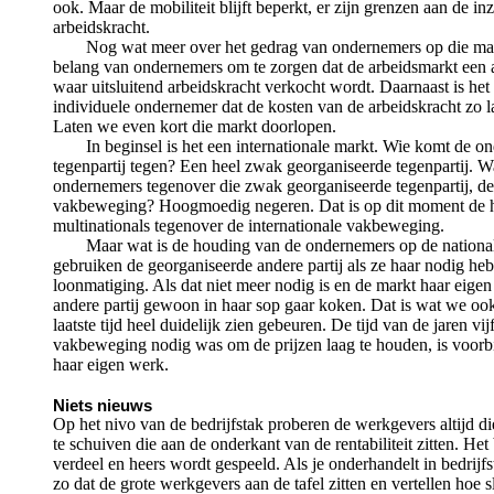
ook. Maar de mobiliteit blijft beperkt, er zijn grenzen aan de i
arbeidskracht.
Nog wat meer over het gedrag van ondernemers op die mark
belang van ondernemers om te zorgen dat de arbeidsmarkt een ar
waar uitsluitend arbeidskracht verkocht wordt. Daarnaast is het
individuele ondernemer dat de kosten van de arbeidskracht zo l
Laten we even kort die markt doorlopen.
In beginsel is het een internationale markt. Wie komt de o
tegenpartij tegen? Een heel zwak georganiseerde tegenpartij. W
ondernemers tegenover die zwak georganiseerde tegenpartij, de 
vakbeweging? Hoogmoedig negeren. Dat is op dit moment de 
multinationals tegenover de internationale vakbeweging.
Maar wat is de houding van de ondernemers op de nationa
gebruiken de georganiseerde andere partij als ze haar nodig he
loonmatiging. Als dat niet meer nodig is en de markt haar eigen
andere partij gewoon in haar sop gaar koken. Dat is wat we oo
laatste tijd heel duidelijk zien gebeuren. De tijd van de jaren vij
vakbeweging nodig was om de prijzen laag te houden, is voorb
haar eigen werk.
Niets nieuws
Op het nivo van de bedrijfstak proberen de werkgevers altijd di
te schuiven die aan de onderkant van de rentabiliteit zitten. He
verdeel en heers wordt gespeeld. Als je onderhandelt in bedrijfst
zo dat de grote werkgevers aan de tafel zitten en vertellen hoe s