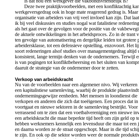
Is dat nou een werkgever die vakbondsvriendelijk is?
Deze twee praktijkvoorbeelden, met een konfliktachtig kar
werkgeversgedrag ook in hoge mate reagerend gedrag is. Maar
organisatie van arbeiders van vrij veel invloed kan zijn. Dat la
ik bij veel diskussies en studies nogal wat fatalistiese redeneri
als het gaat over de gevolgen voor de positie van de vakbewegi
de aktuele ontwikkelingen in het arbeidsproces. Zo in de trant
ten gevolge van automatisering en dergelijke leiden tot grotere
arbeidersklasse, tot een defensieve opstelling, enzovoort. Het li
soort redeneringen alsof studies over managementgedrag altijd u
konsistent, lange termijn denken van de ondernemers. Terwijl e
is van pogingen tot konfliktbeheersing en het sluiten van kom
daaruit de strategie van de ondernemer door te zetten.
Verkoop van arbeidskracht
Nu van de voorbeelden naar een algemener nivo. Wij verkeren 
een kapitalistiese samenleving, waarbij de produktie plaatsvindt
ondernemingsgewijze eenheden. Met mensen in loondienst die 
verkopen en anderen die zich dat toeëigenen. Een proces dat in
voortgaat en nieuwe sektoren in de samenleving bestrijkt. Voor 
verrassend om te zien dat een voetbalvereniging een nieuwe inv
een arbeidskracht die maar beperkte tijd heeft om zijn geld op t
hebben werknemers kennelijk een levensduur die maar tot een jaa
en daarna worden ze de straat opgeschopt. Maar in die tijd sch
te zijn. En ook op die sektor worden weer de normale produktivi