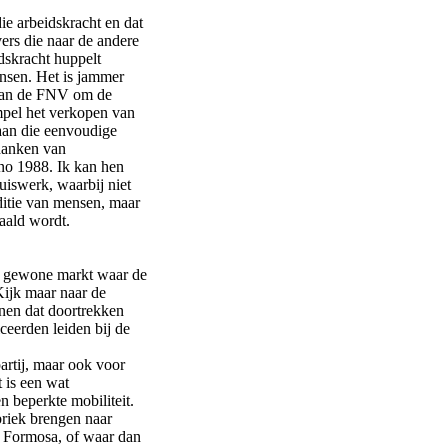
ie arbeidskracht en dat
ers die naar de andere
dskracht huppelt
ensen. Het is jammer
van de FNV om de
mpel het verkopen van
 aan die eenvoudige
fdanken van
nno 1988. Ik kan hen
uiswerk, waarbij niet
itie van mensen, maar
aald wordt.
en gewone markt waar de
Kijk maar naar de
nnen dat doortrekken
ceerden leiden bij de
artij, maar ook voor
 is een wat
n beperkte mobiliteit.
briek brengen naar
 Formosa, of waar dan