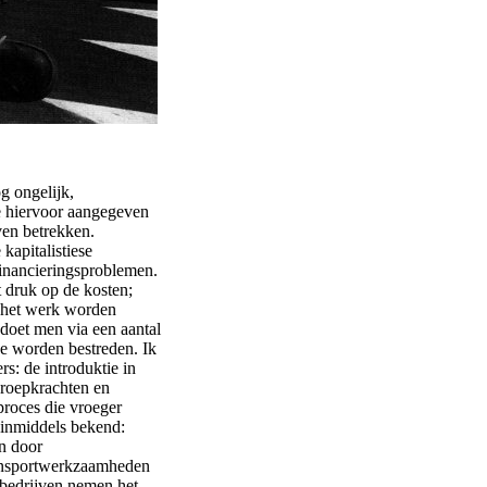
g ongelijk,
de hiervoor aangegeven
ven betrekken.
kapitalistiese
financieringsproblemen.
 druk op de kosten;
 het werk worden
 doet men via een aantal
e worden bestreden. Ik
s: de introduktie in
oproepkrachten en
proces die vroeger
 inmiddels bekend:
n door
transportwerkzaamheden
 bedrijven nemen het