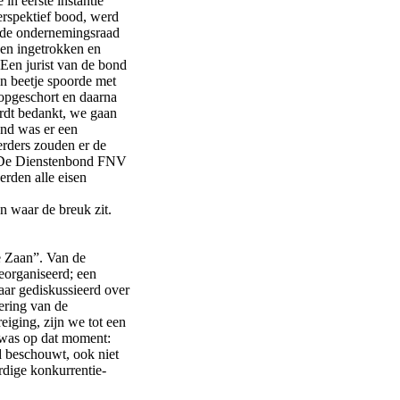
in eerste instantie
rspektief bood, werd
 de ondernemingsraad
den ingetrokken en
Een jurist van de bond
en beetje spoorde met
opgeschort en daarna
rdt bedankt, we gaan
nd was er een
erders zouden er de
n. De Dienstenbond FNV
erden alle eisen
 waar de breuk zit.
e Zaan”. Van de
eorganiseerd; een
aar gediskussieerd over
dering van de
eiging, zijn we tot een
 was op dat moment:
d beschouwt, ook niet
rdige konkurrentie-