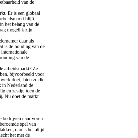
nzetbaarheid van de
t. Er is een globaal
beidsmarkt blijft,
 in het belang van de
aag mogelijk zijn.
ndernemer daar als
at is de houding van de
internationale
houding van de
le arbeidsmarkt? Ze
bben, bijvoorbeeld voor
 werk doet, laten ze die
k in Nederland de
ftig en zestig, toen de
ij. Nu doet de markt
e bedrijven naar voren
t beroemde spel van
akken, dan is het altijd
lecht het met de