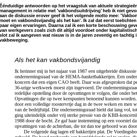
Éénduidige antwoorden op het vraagstuk van aktuele strategieën
management in relatie met ’vakbondsuitdrijving’ heb ik niet gevo
aan de diskussie erover geef ik het volgende motto mee: 'Vakbon
moet en vakbondsvijandig als het kan’. Ik zal dat eerst toelichte
paar eigen ervaringen. Daarna zal ik een korte beschouwing gev
van werkgevers zoals zich dit altijd voordoet onder kapitalistis
slot zal ik aangeven wat nieuw is in de jaren zeventig en tachtig in
vakbeweging.
Als het kan vakbondsvijandig
Ik herinner mij in het najaar van 1987 een uitgebreide diskussie
ondernemingsraad van de HEMA-banketbakkerijen. Een onder
koncern dat een eigen CAO beeft. Daar was afgesproken dat pe
36-urige werkweek moest zijn ingevoerd. De ondernemingsraad
redelijke opstelling door de opvattingen te volgen, die onder be
Opvattingen die op twee kernpunten benoemd kunnen worden.
door een volledige roostervrije dag in de twee weken en men wi
van de bedrijfstijd. Die ondernemingsraad hield dat lang vol, to
ging uiteindelijk onder vrij sterke pressie van de KBB-koncernl
1988 door de bocht. Ze gaf haar instemming op een voorstel d
opvattingen van de achterban, die tot dan toe geboord was doo
De volgende dag lagen elf bakkerijen plat. De Voedingsb