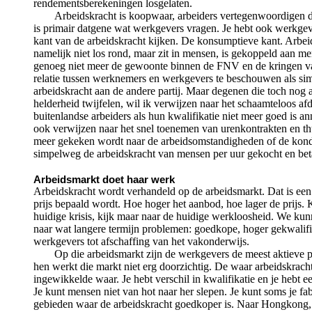
rendementsberekeningen losgelaten.
Arbeidskracht is koopwaar, arbeiders vertegenwoordigen d
is primair datgene wat werkgevers vragen. Je hebt ook werkgev
kant van de arbeidskracht kijken. De konsumptieve kant. Arbei
namelijk niet los rond, maar zit in mensen, is gekoppeld aan m
genoeg niet meer de gewoonte binnen de FNV en de kringen 
relatie tussen werknemers en werkgevers te beschouwen als si
arbeidskracht aan de andere partij. Maar degenen die toch nog
helderheid twijfelen, wil ik verwijzen naar het schaamteloos a
buitenlandse arbeiders als hun kwalifikatie niet meer goed is a
ook verwijzen naar het snel toenemen van urenkontrakten en th
meer gekeken wordt naar de arbeidsomstandigheden of de kond
simpelweg de arbeidskracht van mensen per uur gekocht en bet
Arbeidsmarkt doet haar werk
Arbeidskracht wordt verhandeld op de arbeidsmarkt. Dat is e
prijs bepaald wordt. Hoe hoger het aanbod, hoe lager de prijs. 
huidige krisis, kijk maar naar de huidige werkloosheid. We ku
naar wat langere termijn problemen: goedkope, hoger gekwalifi
werkgevers tot afschaffing van het vakonderwijs.
Op die arbeidsmarkt zijn de werkgevers de meest aktieve p
hen werkt die markt niet erg doorzichtig. De waar arbeidskracht
ingewikkelde waar. Je hebt verschil in kwalifikatie en je hebt ee
Je kunt mensen niet van hot naar her slepen. Je kunt soms je fa
gebieden waar de arbeidskracht goedkoper is. Naar Hongkong,