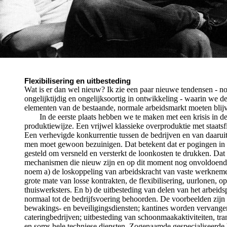
Flexibilisering en uitbesteding
Wat is er dan wel nieuw? Ik zie een paar nieuwe tendensen - no
ongelijktijdig en ongelijksoortig in ontwikkeling - waarin we 
elementen van de bestaande, normale arbeidsmarkt moeten blij
In de eerste plaats hebben we te maken met een krisis in de 
produktiewijze. Een vrijwel klassieke overproduktie met staats
Een verhevigde konkurrentie tussen de bedrijven en van daaruit
men moet gewoon bezuinigen. Dat betekent dat er pogingen in
gesteld om versneld en versterkt de loonkosten te drukken. Dat
mechanismen die nieuw zijn en op dit moment nog onvoldoend
noem a) de loskoppeling van arbeidskracht van vaste werknemer
grote mate van losse kontrakten, de flexibilisering, uurlonen, 
thuiswerksters. En b) de uitbesteding van delen van het arbeids
normaal tot de bedrijfsvoering behoorden. De voorbeelden zijn
bewakings- en beveiligingsdiensten; kantines worden vervange
cateringbedrijven; uitbesteding van schoonmaakaktiviteiten, 
en soms hele techniese diensten. Zogenaamde gespecialiseerde