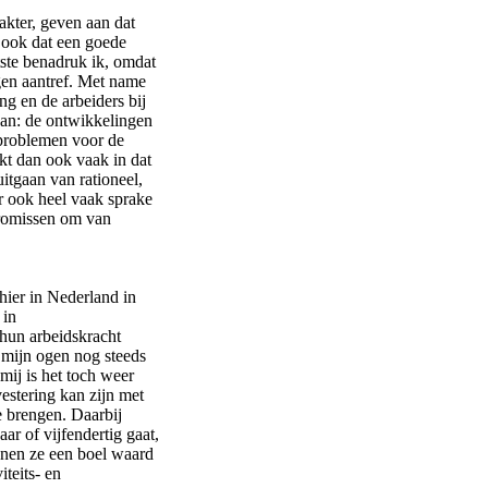
akter, geven aan dat
 ook dat een goede
atste benadruk ik, omdat
ngen aantref. Met name
ng en de arbeiders bij
 van: de ontwikkelingen
 problemen voor de
jkt dan ook vaak in dat
itgaan van rationeel,
r ook heel vaak sprake
promissen om van
hier in Nederland in
 in
hun arbeidskracht
 mijn ogen nog steeds
mij is het toch weer
estering kan zijn met
e brengen. Daarbij
r of vijfendertig gaat,
ijnen ze een boel waard
teits- en