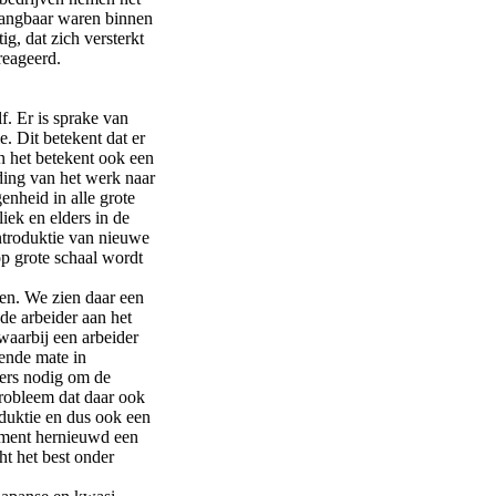
gangbaar waren binnen
ig, dat zich versterkt
reageerd.
f. Er is sprake van
e. Dit betekent dat er
en het betekent ook een
ding van het werk naar
enheid in alle grote
iek en elders in de
introduktie van nieuwe
p grote schaal wordt
ten. We zien daar een
de arbeider aan het
waarbij een arbeider
ende mate in
ers nodig om de
robleem dat daar ook
oduktie en dus ook een
moment hernieuwd een
ht het best onder