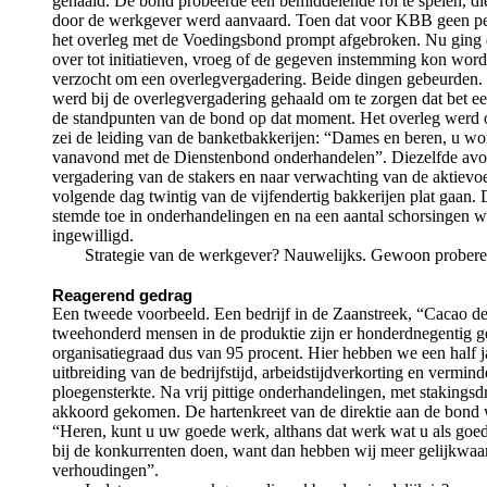
gehaald. De bond probeerde een bemiddelende rol te spelen, die 
door de werkgever werd aanvaard. Toen dat voor KBB geen pe
het overleg met de Voedingsbond prompt afgebroken. Nu ging
over tot initiatieven, vroeg of de gegeven instemming kon wor
verzocht om een overlegvergadering. Beide dingen gebeurden. 
werd bij de overlegvergadering gehaald om te zorgen dat bet e
de standpunten van de bond op dat moment. Het overleg werd 
zei de leiding van de banketbakkerijen: “Dames en beren, u wo
vanavond met de Dienstenbond onderhandelen”. Diezelfde avo
vergadering van de stakers en naar verwachting van de aktievo
volgende dag twintig van de vijfendertig bakkerijen plat gaa
stemde toe in onderhandelingen en na een aantal schorsingen w
ingewilligd.
Strategie van de werkgever? Nauwelijks. Gewoon proberen
Reagerend gedrag
Een tweede voorbeeld. Een bedrijf in de Zaanstreek, “Cacao d
tweehonderd mensen in de produktie zijn er honderdnegentig g
organisatiegraad dus van 95 procent. Hier hebben we een half j
uitbreiding van de bedrijfstijd, arbeidstijdverkorting en vermin
ploegensterkte. Na vrij pittige onderhandelingen, met stakingsdr
akkoord gekomen. De hartenkreet van de direktie aan de bond
“Heren, kunt u uw goede werk, althans dat werk wat u als goe
bij de konkurrenten doen, want dan hebben wij meer gelijkwaa
verhoudingen”.