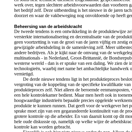
werk over, tegen slechtere arbeidsvoorwaarden dan voorheen 
het bedrijf zelf. Deze uitbesteding is het nieuwe in de jaren tacht
doorzet en waar de vakbeweging nog onvoldoende op heeft ge
Beheersing van de arbeidskracht
De tweede tendens is een ontwikkeling in de produktiewijze zel
versterkte internationalisering en decentralisatie van de produkti
geen voortzetting is van de groei van de jaren vijftig en zestig 
gewijzigde arbeidsdeling in de samenleving zelf. Meer uitbeste
andere bedrijven. Als je kijkt naar de omvang van de werkgeleg
multinationals - in Nederland, Groot-Brittannië, de Bondsrepubl
westerse wereld - dan is er sprake van een daling. We zien de 
technologieën, waarbij met name het ambachtelijke handwerk o
vernietigd.
De derde nieuwe tendens ligt in het produktieproces beslo
vergroting van de koppeling van de specifieke kwalifikatie van 
produktieproces zelf. Niet alleen de beroemde eenmansposten, 
een hele kontrolekamer bedient. Maar men heeft ook in toenem
hoogwaardige industrieën bepaalde precies opgeleide werknem
produktie te kunnen runnen. Dat geeft voor de werkgever het p
sprake moet zijn van een gegarandeerde kontinuïteit van de pr
grotere kontrole op die arbeider. En van daaruit komt op dit 
hele oude diskussie op, namelijk op welke wijze de arbeidskrac
kontrole kan worden gebracht.