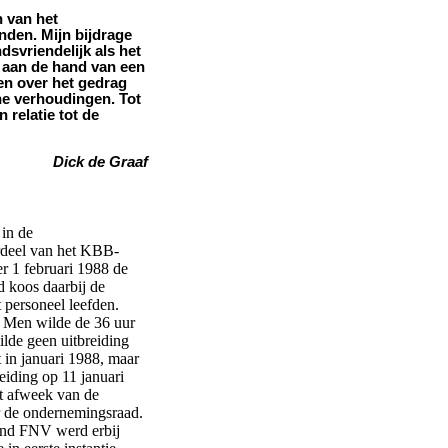
 van het
nden. Mijn bijdrage
dsvriendelijk als het
n aan de hand van een
en over het gedrag
che verhoudingen. Tot
 relatie tot de
Dick de Graaf
 in de
deel van het KBB-
r 1 februari 1988 de
 koos daarbij de
t personeel leefden.
 Men wilde de 36 uur
lde geen uitbreiding
t in januari 1988, maar
eiding op 11 januari
at afweek van de
r de ondernemingsraad.
ond FNV werd erbij